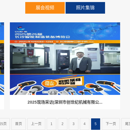
展会视频
照片集锦
2025现场采访|深圳市创世纪机械有限公...
共5页
首页
上一页
1
2
3
4
5
下一页
尾