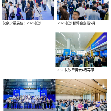
2026长沙智博会定档5月
仅余少量展位！2026长沙
13-15日，马上预定展
智博会预定率破80%，抢
位！
占中部市场最后机会
2025长沙智博会4月再聚
长沙