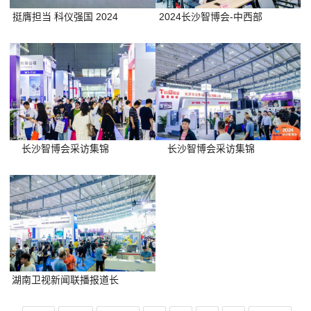
挺膺担当 科仪强国 2024
2024长沙智博会-中西部
年度学术交流会顺利召开
表面处理、电镀、涂装环
保展暨湖南第七届表面处
理(电镀)技术研讨会成功
举办
长沙智博会采访集锦
长沙智博会采访集锦
（二），创响、蓝天物
（一），台乔、今科、蓝
流、盛恩、湖南进出口、
天智能、瑞铁、台稳等
正邦等
湖南卫视新闻联播报道长
沙智博会，推动智能制造