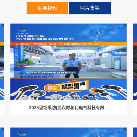
展会视频
照片集锦
2025现场采访|武汉时和利电气科技有限...