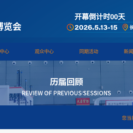
开幕倒计时00
天
中心
观众中心
同期活动
新
您当