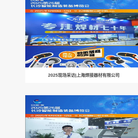
2025现场采访|上海焊接器材有限公司