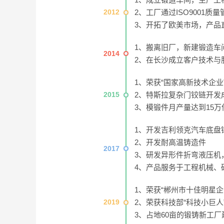
2012
2、工厂通过ISO9001质
3、开拓了欧美市场，产品
1、搬离旧厂，新建锻造车
2014
2、在长沙成立客户技术与
1、荣获“国家高新技术企业
2015
2、特斯拉复杂门铰链开发
3、模锻件月产量达到15万
1、开发吉利领克汽车底盘
2、开发耐高温铸造件
2017
3、研发异形件折弯液压机
4、产品服务于工程机械、
1、荣获“郴州市十佳明星企
2019
2、荣获科技部“科技小巨人
3、占地60亩的锻铸新工