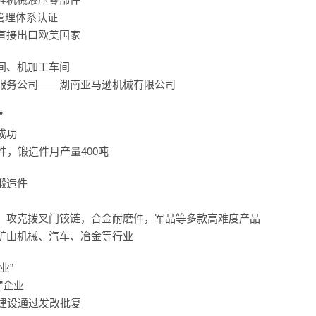
量管理体系认证
直接出口欧美国家
间、机加工车间
服务公司——湖南亚马逊机械有限公司
”
成功
件，锻造件月产量400吨
锻造件
，攻克拨叉门铰链，合金耐磨件，军品等多款高难度产品
矿山机械、汽车、冶金等行业
业”
”企业
厂建设通过发改批复