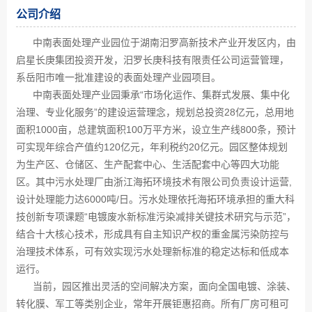
公司介绍
中南表面处理产业园位于湖南汨罗高新技术产业开发区内，由
启星长庚集团投资开发，汨罗长庚科技有限责任公司运营管理，
系岳阳市唯一批准建设的表面处理产业园项目。
中南表面处理产业园秉承“市场化运作、集群式发展、集中化
治理、专业化服务”的建设运营理念，规划总投资28亿元，总用地
面积1000亩，总建筑面积100万平方米，设立生产线800条，预计
可实现年综合产值约120亿元，年利税约20亿元。园区整体规划
为生产区、仓储区、生产配套中心、生活配套中心等四大功能
区。其中污水处理厂由浙江海拓环境技术有限公司负责设计运营,
设计处理能力达6000吨/日。污水处理依托海拓环境承担的重大科
技创新专项课题“电镀废水新标准污染减排关键技术研究与示范”，
结合十大核心技术，形成具有自主知识产权的重金属污染防控与
治理技术体系，可有效实现污水处理新标准的稳定达标和低成本
运行。
当前，园区推出灵活的空间解决方案，面向全国电镀、涂装、
转化膜、军工等类别企业，常年开展钜惠招商。所有厂房可租可