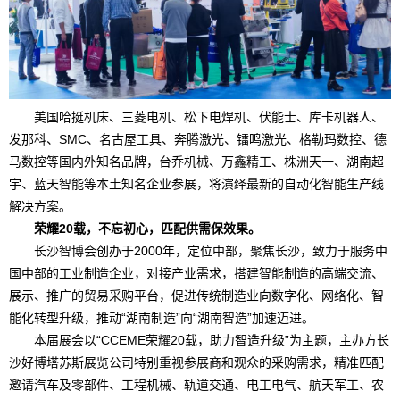
美国哈挺机床、三菱电机、松下电焊机、伏能士、库卡机器人、
发那科、SMC、名古屋工具、奔腾激光、镭鸣激光、格勒玛数控、德
马数控等国内外知名品牌，台乔机械、万鑫精工、株洲天一、湖南超
宇、蓝天智能等本土知名企业参展，将演绎最新的自动化智能生产线
解决方案。
荣耀20载，不忘初心，匹配供需保效果。
长沙智博会创办于2000年，定位中部，聚焦长沙，致力于服务中
国中部的工业制造企业，对接产业需求，搭建智能制造的高端交流、
展示、推广的贸易采购平台，促进传统制造业向数字化、网络化、智
能化转型升级，推动“湖南制造”向“湖南智造”加速迈进。
本届展会以“
CCEME
荣耀
20
载，助力智造升级”为主题，主办方长
沙好博塔苏斯展览公司特别重视参展商和观众的采购需求，精准匹配
邀请汽车及零部件、工程机械、轨道交通、电工电气、航天军工、农