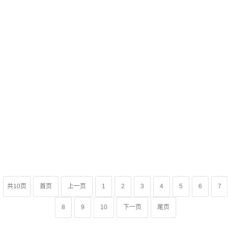
共10页
首页
上一页
1
2
3
4
5
6
7
8
9
10
下一页
尾页
官方微信公众号
Copyright 2017 by 长沙好博展览有限公司 All rights Reser
备案号:湘ICP备17019924号-1
湘公网安备43010502000531号