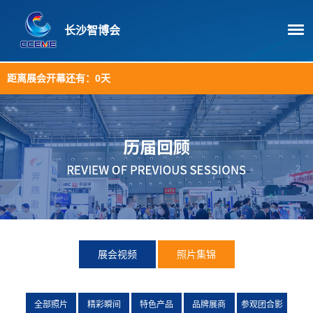
长沙智博会
距离展会开幕还有：
0天
展会视频
照片集锦
全部照片
精彩瞬间
特色产品
品牌展商
参观团合影